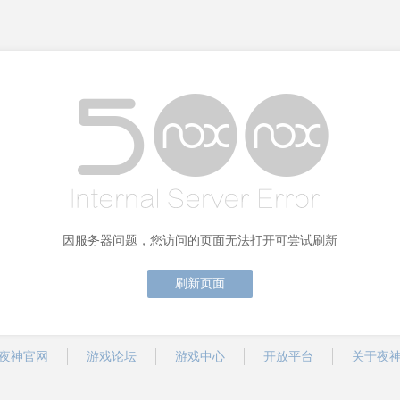
因服务器问题，您访问的页面无法打开可尝试刷新
刷新页面
夜神官网
游戏论坛
游戏中心
开放平台
关于夜