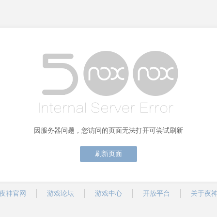
因服务器问题，您访问的页面无法打开可尝试刷新
刷新页面
夜神官网
游戏论坛
游戏中心
开放平台
关于夜